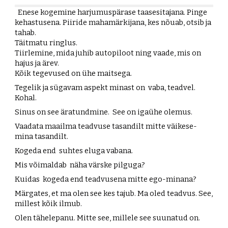
Enese kogemine harjumuspärase taasesitajana. Pinge
kehastusena. Piiride mahamärkijana, kes nõuab, otsib ja
tahab.
Täitmatu ringlus.
Tiirlemine, mida juhib autopiloot ning vaade, mis on
hajus ja ärev.
Kõik tegevused on ühe maitsega.
Tegelik ja sügavam aspekt minast on vaba, teadvel.
Kohal.
Sinus on see äratundmine. See on igaühe olemus.
Vaadata maailma teadvuse tasandilt mitte väikese-
mina tasandilt.
Kogeda end suhtes eluga vabana.
Mis võimaldab näha värske pilguga?
Kuidas kogeda end teadvusena mitte ego-minana?
Märgates, et ma olen see kes tajub. Ma oled teadvus. See,
millest kõik ilmub.
Olen tähelepanu. Mitte see, millele see suunatud on.