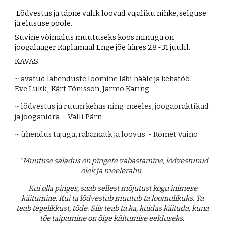
Lõdvestus ja täpne valik loovad vajaliku nihke, selguse
ja elususe poole.
Suvine võimalus muutuseks koos minuga on
joogalaager Raplamaal Enge jõe ääres 28.-31.juulil.
KAVAS:
~ avatud lahenduste loomine läbi hääle ja kehatöö -
Eve Lukk, Kärt Tõnisson, Jarmo Karing
~ lõdvestus ja ruum kehas ning meeles, joogapraktikad
ja jooganidra - Valli Pärn
~ ühendus tajuga, rabamatk ja loovus - Romet Vaino
"Muutuse saladus on pingete vabastamine, lõdvestunud
olek ja meelerahu.
Kui olla pinges, saab sellest mõjutust kogu inimese
käitumine. Kui ta lõdvestub muutub ta loomulikuks. Ta
teab tegelikkust, tõde. Siis teab ta ka, kuidas käituda, kuna
tõe taipamine on õige käitumise eelduseks.