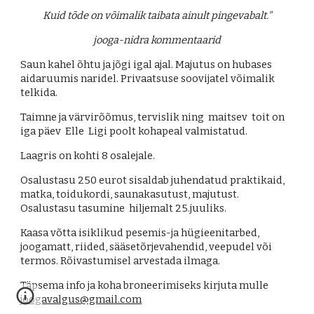
Kuid tõde on võimalik taibata ainult pingevabalt."
jooga-nidra kommentaarid
Saun kahel õhtu ja jõgi igal ajal. Majutus on hubases
aidaruumis naridel. Privaatsuse soovijatel võimalik
telkida.
Taimne
ja värvirõõmus,
tervislik
ning maitsev
toit on
iga päev Elle Ligi poolt kohapeal valmistatud.
Laagris on kohti 8 osalejale.
Osalustasu 250 eurot sisaldab juhendatud praktikaid,
matka, toidukordi, saunakasutust, majutust.
Osalustasu
tasumine
hiljemalt 25.juuliks.
Kaasa võtta isiklikud pesemis-ja hügieenitarbed,
joogamatt, riided, sääsetõrjevahendid, veepudel
või
termos.
Rõivastumisel arvestada ilmaga.
Täpsema info ja koha broneerimiseks kirjuta mulle
joogavalgus@gmail.com